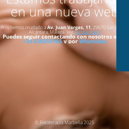
en una nueva web
Nos hemos mudado a
Av. Juan Vargas, 11
, 29670 San Pedro
Alcántara, Málaga. Ver
google maps
Puedes seguir contactando con nosotros en el
+34.650259165
y por
WhatsApp
© Fisioterapia Marbella 2025