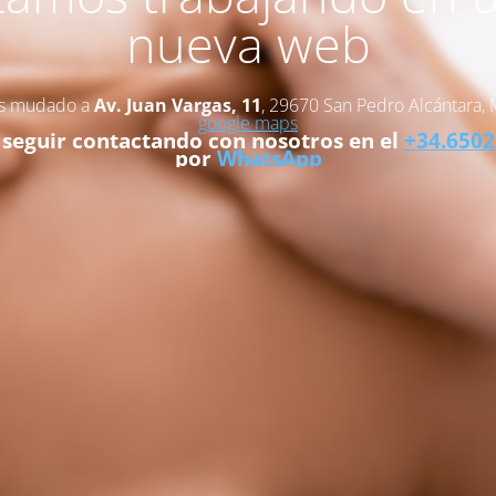
nueva web
s mudado a
Av. Juan Vargas, 11
, 29670 San Pedro Alcántara, 
google maps
seguir contactando con nosotros en el
+34.650
por
WhatsApp