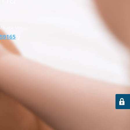
Málaga. Ver
259165
y