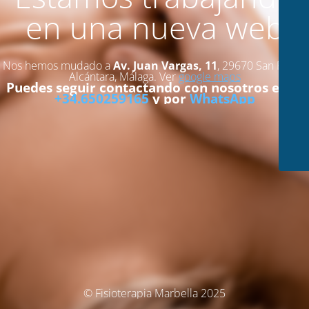
en una nueva web
Nos hemos mudado a
Av. Juan Vargas, 11
, 29670 San Pedro
Alcántara, Málaga. Ver
google maps
Puedes seguir contactando con nosotros en el
+34.650259165
y por
WhatsApp
© Fisioterapia Marbella 2025