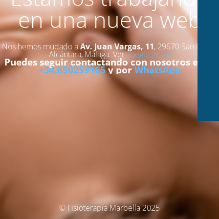
en una nueva web
Nos hemos mudado a
Av. Juan Vargas, 11
, 29670 San Pedro
Alcántara, Málaga. Ver
google maps
Puedes seguir contactando con nosotros en el
+34.650259165
y por
WhatsApp
© Fisioterapia Marbella 2025