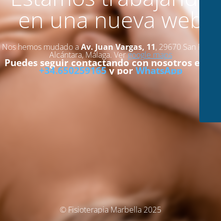
en una nueva web
Nos hemos mudado a
Av. Juan Vargas, 11
, 29670 San Pedro
Alcántara, Málaga. Ver
google maps
Puedes seguir contactando con nosotros en el
+34.650259165
y por
WhatsApp
© Fisioterapia Marbella 2025