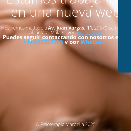
en una nueva web
Nos hemos mudado a
Av. Juan Vargas, 11
, 29670 San Pedro
Alcántara, Málaga. Ver
google maps
Puedes seguir contactando con nosotros en el
+34.650259165
y por
WhatsApp
© Fisioterapia Marbella 2025